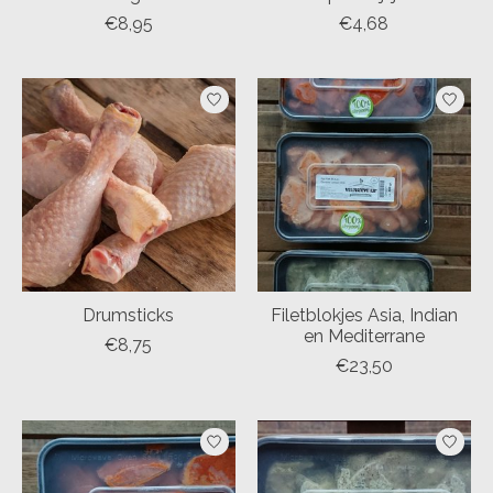
€8,95
€4,68
Drumsticks
Filetblokjes Asia, Indian
en Mediterrane
€8,75
€23,50