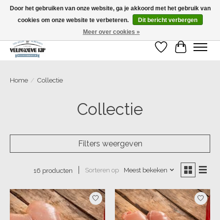
Door het gebruiken van onze website, ga je akkoord met het gebruik van
cookies om onze website te verbeteren.
Dit bericht verbergen
Bestellingen die voor dinsdagmiddag 12 uur geplaatst zijn kunnen dezelfde
week op donderdag, vrijdag of zaterdag bezorgd worden.
Meer over cookies »
Verlanglijst
Winkelwa
Home
/
Collectie
Collectie
Filters weergeven
Sorteren op
Meest bekeken
16 producten