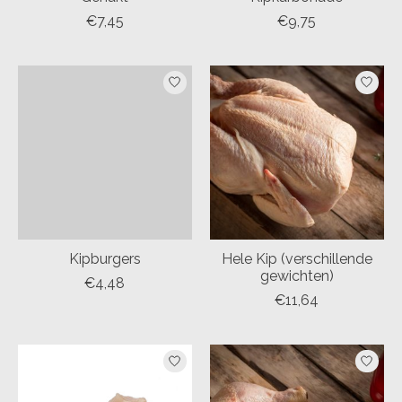
€7,45
€9,75
Kipburgers
Hele Kip (verschillende
gewichten)
€4,48
€11,64